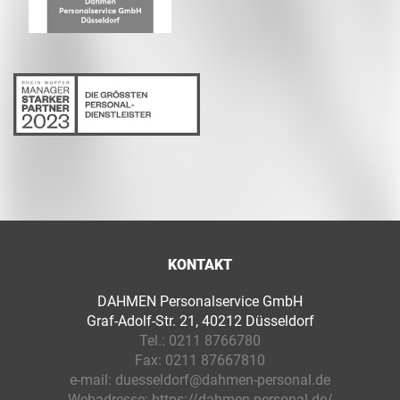
KONTAKT
DAHMEN Personalservice GmbH
Graf-Adolf-Str. 21, 40212 Düsseldorf
Tel.:
0211 8766780
Fax:
0211 87667810
e-mail:
duesseldorf@dahmen-personal.de
Webadresse:
https://dahmen-personal.de/