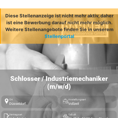
Diese Stellenanzeige ist nicht mehr aktiv, daher
ist eine Bewerbung darauf nicht mehr möglich.
Weitere Stellenangebote finden Sie in unserem
Stellenportal
Schlosser / Industriemechaniker
(m/w/d)
Ort
Anstellungsart
Düsseldorf
Vollzeit
Vertragsart
Gehalt