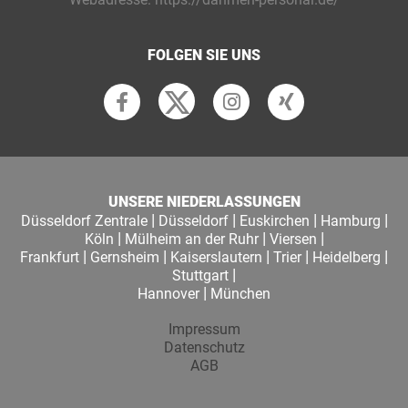
FOLGEN SIE UNS
UNSERE NIEDERLASSUNGEN
|
|
|
|
Düsseldorf Zentrale
Düsseldorf
Euskirchen
Hamburg
|
|
|
Köln
Mülheim an der Ruhr
Viersen
|
|
|
|
|
Frankfurt
Gernsheim
Kaiserslautern
Trier
Heidelberg
|
Stuttgart
|
Hannover
München
Impressum
Datenschutz
AGB