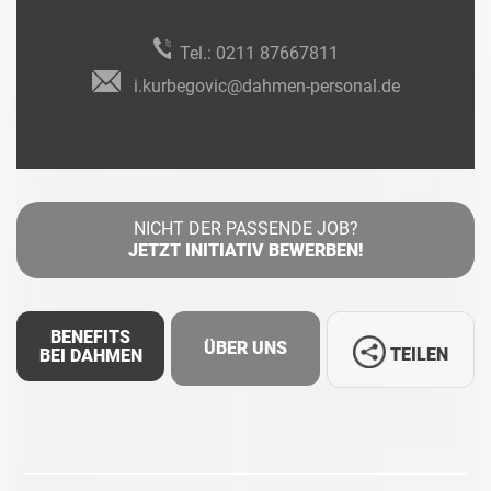
Tel.:
0211 87667811
i.kurbegovic@dahmen-personal.de
NICHT DER PASSENDE JOB?
JETZT INITIATIV BEWERBEN!
BENEFITS
ÜBER UNS
TEILEN
BEI DAHMEN
Facebook