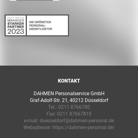
KONTAKT
DAHMEN Personalservice GmbH
Graf-Adolf-Str. 21, 40212 Düsseldorf
Tel.:
0211 8766780
Fax:
0211 87667810
e-mail:
duesseldorf@dahmen-personal.de
Webadresse:
https://dahmen-personal.de/