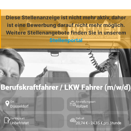
Diese Stellenanzeige ist nicht mehr aktiv, daher
ist eine Bewerbung darauf nicht mehr möglich.
Weitere Stellenangebote finden Sie in unserem
Stellenportal
Berufskraftfahrer / LKW Fahrer (m/w/d)
Ort
Anstellungsart
Düsseldorf
Vollzeit
Vertragsart
Gehalt
Unbefristet
20,74 € - 24,85 € pro Stunde