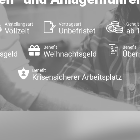
Anstellungsart
Vertragsart
Gehalt
Vollzeit
Unbefristet
ab 
Benefit
Benefit
sgeld
Weihnachtsgeld
Über
Benefit
Krisensicherer Arbeitsplatz