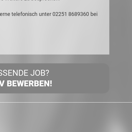
gerne telefonisch unter 02251 8689360 bei
SSENDE JOB?
IV BEWERBEN!