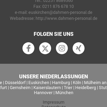
Tel.:
02251 8689360
Fax:
0211 876 678 10
e-mail:
euskirchen@dahmen-personal.de
Webadresse:
http://www.dahmen-personal.de
FOLGEN SIE UNS
UNSERE NIEDERLASSUNGEN
le
|
Düsseldorf
|
Euskirchen
|
Hamburg
|
Köln
|
Mülheim an 
furt
|
Gernsheim
|
Kaiserslautern
|
Trier
|
Heidelberg
|
Stut
Hannover
|
München
Impressum