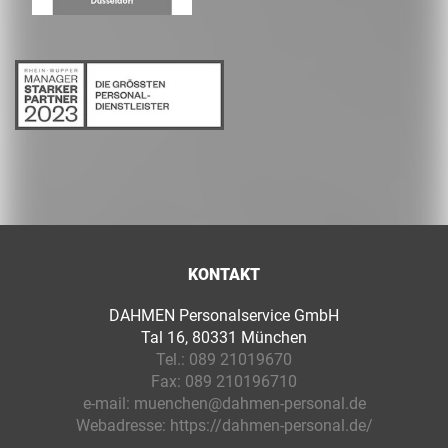
KONTAKT
DAHMEN Personalservice GmbH
Tal 16, 80331 München
Tel.:
089 21019670
Fax:
089 210196710
e-mail:
muenchen@dahmen-personal.de
Webadresse:
https://dahmen-personal.de/