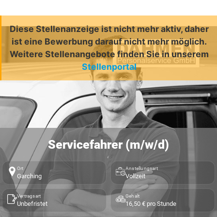
Diese Stellenanzeige ist nicht mehr aktiv, daher
ist eine Bewerbung darauf nicht mehr möglich.
Weitere Stellenangebote finden Sie in unserem
Stellenportal
Servicefahrer (m/w/d)
Ort
Anstellungsart
Garching
Vollzeit
Vertragsart
Gehalt
Unbefristet
16,50 € pro Stunde