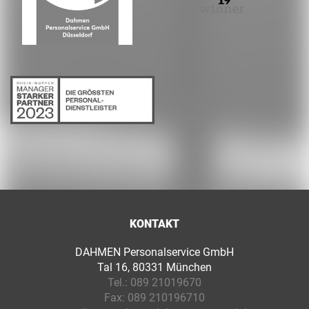
KONTAKT
DAHMEN Personalservice GmbH
Tal 16, 80331 München
Tel.:
089 21019670
Fax:
089 210196710