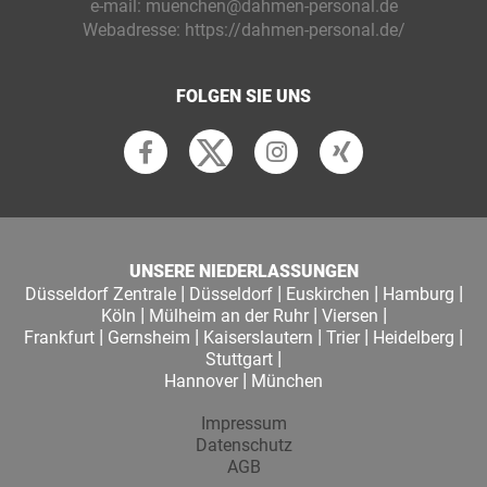
e-mail:
muenchen@dahmen-personal.de
Webadresse:
https://dahmen-personal.de/
FOLGEN SIE UNS
UNSERE NIEDERLASSUNGEN
|
|
|
|
Düsseldorf Zentrale
Düsseldorf
Euskirchen
Hamburg
|
|
|
Köln
Mülheim an der Ruhr
Viersen
|
|
|
|
|
Frankfurt
Gernsheim
Kaiserslautern
Trier
Heidelberg
|
Stuttgart
|
Hannover
München
Impressum
Datenschutz
AGB