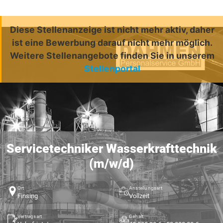
Diese Stellenanzeige ist nicht mehr aktiv, daher
ist eine Bewerbung darauf nicht mehr möglich.
Weitere Stellenangebote finden Sie in unserem
Stellenportal
Servicetechniker Wasserkrafttechnik
(m/w/d)
Ort
Anstellungsart
Finsing
Vollzeit
Vertragsart
Gehalt