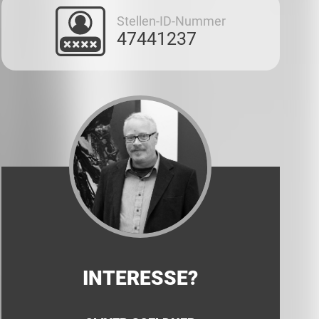
Stellen-ID-Nummer
47441237
INTERESSE?