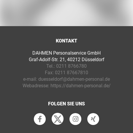
KONTAKT
DAHMEN Personalservice GmbH
Graf-Adolf-Str. 21, 40212 Düsseldorf
Tel.:
0211 8766780
Fax:
0211 87667810
e-mail:
duesseldorf@dahmen-personal.de
Webadresse:
https://dahmen-personal.de/
FOLGEN SIE UNS