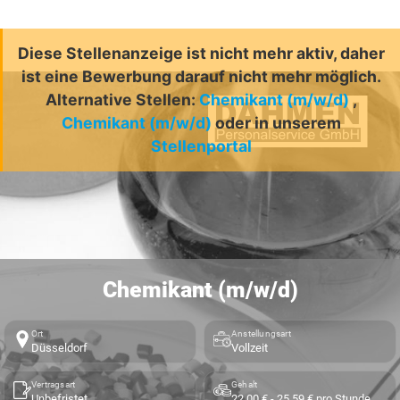
Diese Stellenanzeige ist nicht mehr aktiv, daher
ist eine Bewerbung darauf nicht mehr möglich.
Alternative Stellen:
Chemikant (m/w/d)
,
Chemikant (m/w/d)
oder in unserem
Stellenportal
Chemikant (m/w/d)
Ort
Anstellungsart
Düsseldorf
Vollzeit
Vertragsart
Gehalt
Unbefristet
22,00 € - 25,59 € pro Stunde