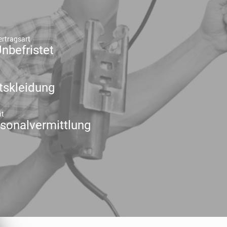
ertragsart
nbefristet
tskleidung
it
sonalvermittlung