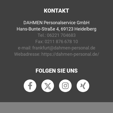
KONTAKT
DAHMEN Personalservice GmbH
Hans-Bunte-Straße 4, 69123 Heidelberg
Tel.:
06221 704683
Fax:
0211 876 678 10
e-mail:
frankfurt@dahmen-personal.de
Webadresse:
https://dahmen-personal.de/
FOLGEN SIE UNS