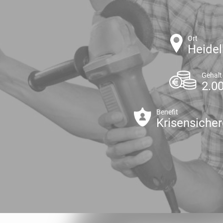
Ort
Heidel
Gehalt
2.00
Benefit
Krisensicher