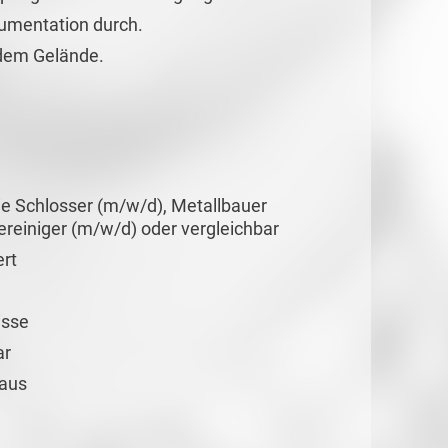
kumentation durch.
 dem Gelände.
ie Schlosser (m/w/d), Metallbauer
reiniger (m/w/d) oder vergleichbar
rt
isse
ar
raus