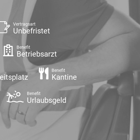
Vertragsart
Unbefristet
Benefit
Betriebsarzt
Benefit
eitsplatz
Kantine
Benefit
Urlaubsgeld