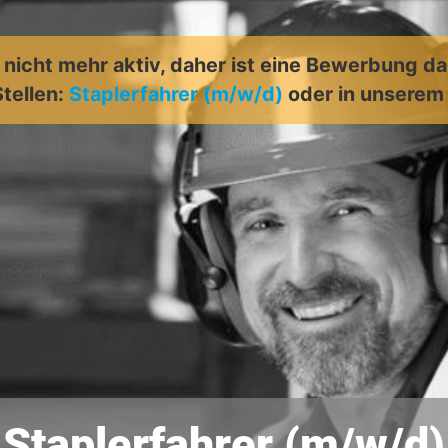
t nicht mehr aktiv, daher ist eine Bewerbung d
Stellen:
Staplerfahrer (m/w/d)
oder in unsere
Staplerfahrer (m/w/d)