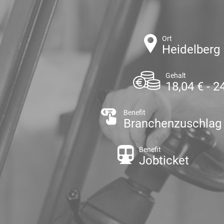
Ort
Heidelberg
Gehalt
18,04 € - 2
Benefit
Branchenzuschlag
Benefit
Jobticket