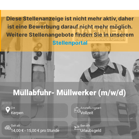
Diese Stellenanzeige ist nicht mehr aktiv, daher
ist eine Bewerbung darauf nicht mehr möglich.
Weitere Stellenangebote finden Sie in unserem
Stellenportal
Müllabfuhr- Müllwerker (m/w/d)
Ort
Anstellungsart
Kerpen
Vollzeit
Gehalt
Benefit
14,00 € - 15,00 € pro Stunde
Urlaubsgeld