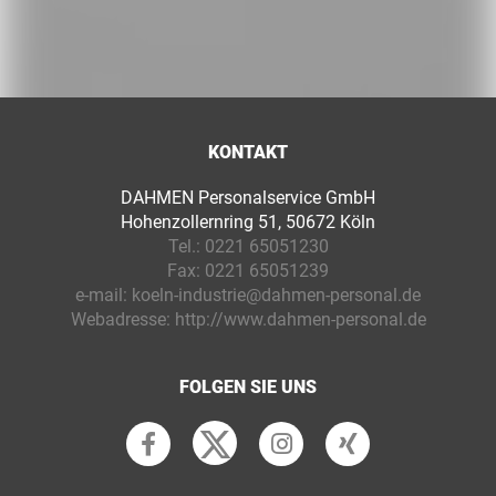
KONTAKT
DAHMEN Personalservice GmbH
Hohenzollernring 51, 50672 Köln
Tel.:
0221 65051230
Fax:
0221 65051239
e-mail:
koeln-industrie@dahmen-personal.de
Webadresse:
http://www.dahmen-personal.de
FOLGEN SIE UNS