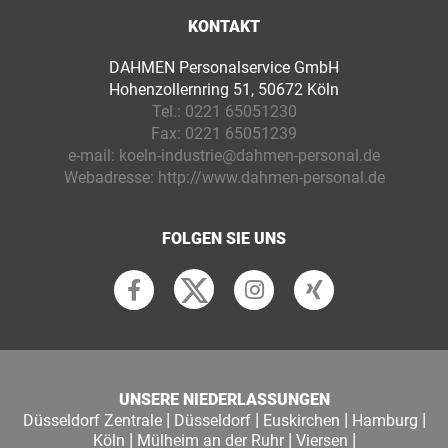
KONTAKT
DAHMEN Personalservice GmbH
Hohenzollernring 51, 50672 Köln
Tel.:
0221 65051230
Fax:
0221 65051239
e-mail:
koeln-industrie@dahmen-personal.de
Webadresse:
http://www.dahmen-personal.de
FOLGEN SIE UNS
UNSERE NIEDERLASSUNGEN
|
|
|
|
Düsseldorf Zentrale
Düsseldorf
Euskirchen
Hamburg
|
|
|
Köln
Mülheim an der Ruhr
Viersen