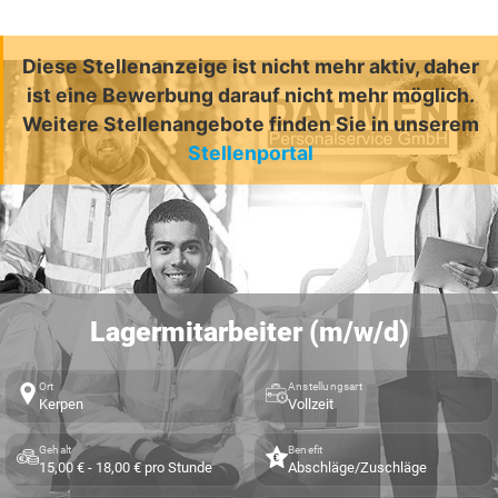
Diese Stellenanzeige ist nicht mehr aktiv, daher
ist eine Bewerbung darauf nicht mehr möglich.
Weitere Stellenangebote finden Sie in unserem
Stellenportal
Lagermitarbeiter (m/w/d)
Ort
Anstellungsart
Kerpen
Vollzeit
Gehalt
Benefit
15,00 € - 18,00 € pro Stunde
Abschläge/Zuschläge