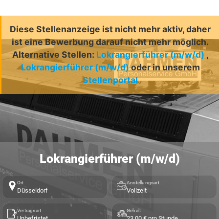
Diese Stellenanzeige ist nicht mehr aktiv, daher
ist eine Bewerbung darauf nicht mehr möglich.
Alternative Stellen:
Lokrangierführer (m/w/d)
,
Lokrangierführer (m/w/d)
oder in unserem
Stellenportal
Lokrangierführer (m/w/d)
Ort
Anstellungsart
Düsseldorf
Vollzeit
Vertragsart
Gehalt
Unbefristet
23,00 € pro Stunde