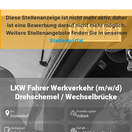
Diese Stellenanzeige ist nicht mehr aktiv, daher
ist eine Bewerbung darauf nicht mehr möglich.
Weitere Stellenangebote finden Sie in unserem
Stellenportal
LKW Fahrer Werkverkehr (m/w/d)
Drehschemel / Wechselbrücke
Ort
Anstellungsart
Düsseldorf
Vollzeit
Vertragsart
Gehalt