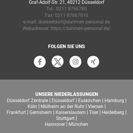
Graf-Adolf-Str. 21, 40212 Düsseldorf
Tel.:
0211 8766780
Fax:
0211 87667810
e-mail:
duesseldorf@dahmen-personal.de
Webadresse:
https://dahmen-personal.de/
FOLGEN SIE UNS
UNSERE NIEDERLASSUNGEN
|
|
|
|
Düsseldorf Zentrale
Düsseldorf
Euskirchen
Hamburg
|
|
|
Köln
Mülheim an der Ruhr
Viersen
|
|
|
|
|
Frankfurt
Gernsheim
Kaiserslautern
Trier
Heidelberg
|
Stuttgart
|
Hannover
München