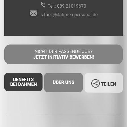
Tel.:
089 21019670
s.faez@dahmen-personal.de
NICHT DER PASSENDE JOB?
JETZT INITIATIV BEWERBEN!
BENEFITS
ÜBER UNS
TEILEN
BEI DAHMEN
Facebook
LinkedIn