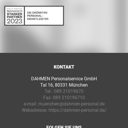
KONTAKT
DAHMEN Personalservice GmbH
Tal 16, 80331 München
Tel.:
089 21019670
Fax:
089 210196710
e-mail:
muenchen@dahmen-personal.de
Webadresse:
https://dahmen-personal.de/
FOLGEN SIE UNS