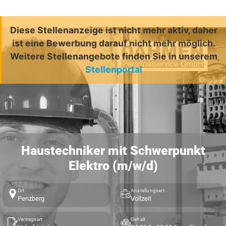
Diese Stellenanzeige ist nicht mehr aktiv, daher
ist eine Bewerbung darauf nicht mehr möglich.
Weitere Stellenangebote finden Sie in unserem
Stellenportal
Haustechniker mit Schwerpunkt
Elektro (m/w/d)
Ort
Anstellungsart
Penzberg
Vollzeit
Vertragsart
Gehalt