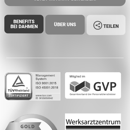
BENEFITS
ÜBER UNS
TEILEN
BEI DAHMEN
Facebook
LinkedIn
Whatsapp