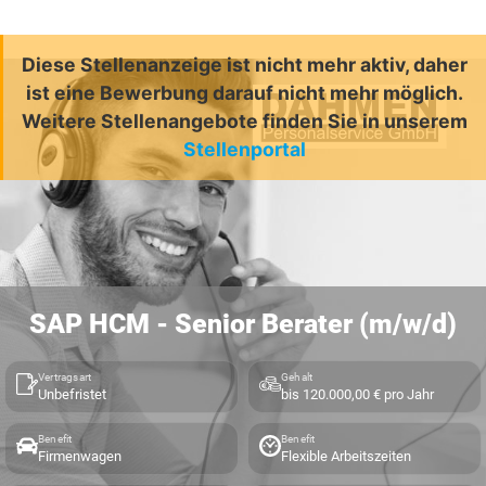
Diese Stellenanzeige ist nicht mehr aktiv, daher
ist eine Bewerbung darauf nicht mehr möglich.
Weitere Stellenangebote finden Sie in unserem
Stellenportal
SAP HCM - Senior Berater (m/w/d)
Vertragsart
Gehalt
Unbefristet
bis 120.000,00 € pro Jahr
Benefit
Benefit
Firmenwagen
Flexible Arbeitszeiten