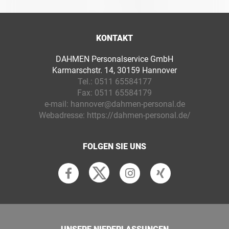
KONTAKT
DAHMEN Personalservice GmbH
Karmarschstr. 14, 30159 Hannover
Tel.:
0511 65584177
Fax:
0511 65584179
e-mail:
hannover@dahmen-personal.de
Webadresse:
https://dahmen-personal.de/
FOLGEN SIE UNS