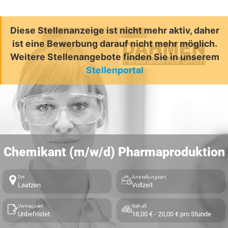
Diese Stellenanzeige ist nicht mehr aktiv, daher
ist eine Bewerbung darauf nicht mehr möglich.
Weitere Stellenangebote finden Sie in unserem
Stellenportal
Chemikant (m/w/d) Pharmaproduktion
Ort
Anstellungsart
Laatzen
Vollzeit
Vertragsart
Gehalt
Unbefristet
18,00 € - 20,00 € pro Stunde