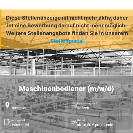
Diese Stellenanzeige ist nicht mehr aktiv, daher
ist eine Bewerbung darauf nicht mehr möglich.
Weitere Stellenangebote finden Sie in unserem
Stellenportal
Maschinenbediener (m/w/d)
Ort
Anstellungsart
Hannover
Vollzeit
Vertragsart
Gehalt
Unbefristet
ab 16,50 € pro Stunde