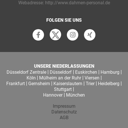
Webadresse:
http://www.dahmen-personal.de
FOLGEN SIE UNS
UNSERE NIEDERLASSUNGEN
|
|
|
|
Düsseldorf Zentrale
Düsseldorf
Euskirchen
Hamburg
|
|
|
Köln
Mülheim an der Ruhr
Viersen
|
|
|
|
|
Frankfurt
Gernsheim
Kaiserslautern
Trier
Heidelberg
|
Stuttgart
|
Hannover
München
Impressum
Datenschutz
AGB