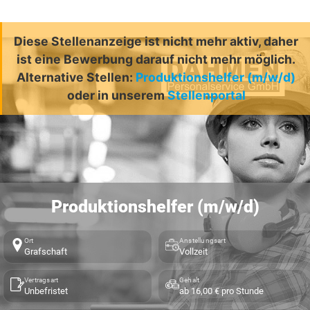
Diese Stellenanzeige ist nicht mehr aktiv, daher
ist eine Bewerbung darauf nicht mehr möglich.
Alternative Stellen:
Produktionshelfer (m/w/d)
oder in unserem
Stellenportal
Produktionshelfer (m/w/d)
Ort
Anstellungsart
Grafschaft
Vollzeit
Vertragsart
Gehalt
Unbefristet
ab 16,00 € pro Stunde