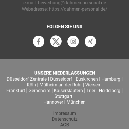
e-mail:
bewerbung@dahmen-personal.de
Webadresse:
https://dahmen-personal.de/
FOLGEN SIE UNS
UNSERE NIEDERLASSUNGEN
|
|
|
|
Düsseldorf Zentrale
Düsseldorf
Euskirchen
Hamburg
|
|
|
Köln
Mülheim an der Ruhr
Viersen
|
|
|
|
|
Frankfurt
Gernsheim
Kaiserslautern
Trier
Heidelberg
|
Stuttgart
|
Hannover
München
Impressum
Datenschutz
AGB