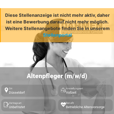
Diese Stellenanzeige ist nicht mehr aktiv, daher
ist eine Bewerbung darauf nicht mehr möglich.
Weitere Stellenangebote finden Sie in unserem
Stellenportal
Altenpfleger (m/w/d)
Ort
Anstellungsart
Düsseldorf
Vollzeit
Vertragsart
Benefit
Unbefristet
Betriebliche Altersvorsorge