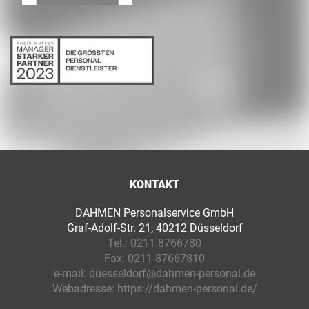
KONTAKT
DAHMEN Personalservice GmbH
Graf-Adolf-Str. 21, 40212 Düsseldorf
Tel.:
0211 8766780
Fax:
0211 87667810
e-mail:
duesseldorf@dahmen-personal.de
Webadresse:
https://dahmen-personal.de/