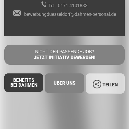
Tel.:
0171 4101833
bewerbungduesseldorf@dahmen-personal.de
NICHT DER PASSENDE JOB?
JETZT INITIATIV BEWERBEN!
BENEFITS
ÜBER UNS
TEILEN
BEI DAHMEN
Facebook
LinkedIn