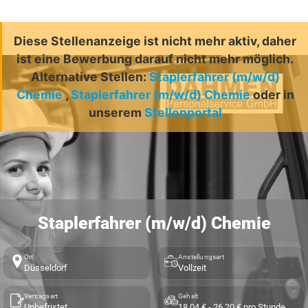
Diese Stellenanzeige ist nicht mehr aktiv, daher
ist eine Bewerbung darauf nicht mehr möglich.
Alternative Stellen:
Staplerfahrer (m/w/d)
Chemie
,
Staplerfahrer (m/w/d) Chemie
oder in
unserem
Stellenportal
Staplerfahrer (m/w/d) Chemie
Ort
Anstellungsart
Düsseldorf
Vollzeit
Vertragsart
Gehalt
Unbefristet
18,04 € - 26,20 € pro Stunde