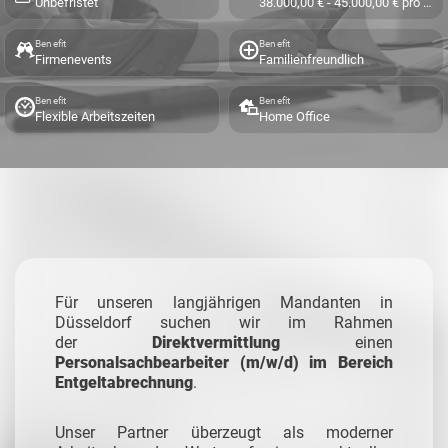
Unbefristet
38.000,00 € - 45.000,00 € pro Jahr
Benefit
Benefit
Firmenevents
Familienfreundlich
Benefit
Benefit
Flexible Arbeitszeiten
Home Office
Für unseren langjährigen Mandanten in
Düsseldorf suchen wir im Rahmen
der
Direktvermittlung
einen
Personalsachbearbeiter (m/w/d) im Bereich
Entgeltabrechnung
.
Unser Partner überzeugt als moderner