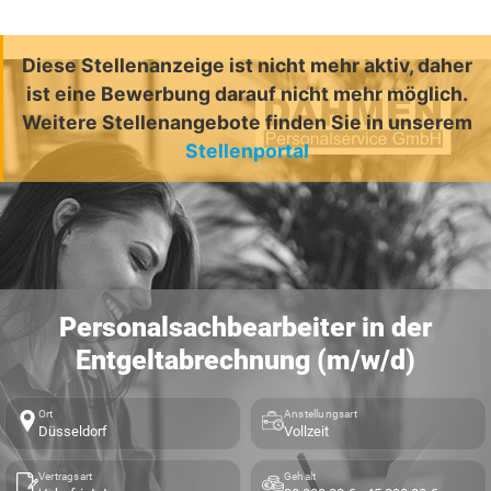
Diese Stellenanzeige ist nicht mehr aktiv, daher
ist eine Bewerbung darauf nicht mehr möglich.
Weitere Stellenangebote finden Sie in unserem
Stellenportal
Personalsachbearbeiter in der
Entgeltabrechnung (m/w/d)
Ort
Anstellungsart
Düsseldorf
Vollzeit
Vertragsart
Gehalt