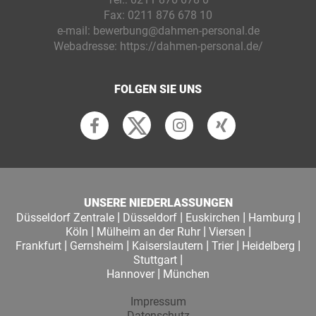
Fax:
0211 876 678 10
e-mail:
bewerbung@dahmen-personal.de
Webadresse:
https://dahmen-personal.de/
FOLGEN SIE UNS
UNSERE NIEDERLASSUNGEN
|
|
|
|
Düsseldorf Zentrale
Düsseldorf
Euskirchen
Hamburg
|
|
|
Köln
Mülheim an der Ruhr
Viersen
|
|
|
|
|
Frankfurt
Gernsheim
Kaiserslautern
Trier
Heidelberg
|
Stuttgart
|
Hannover
München
Impressum
Datenschutz