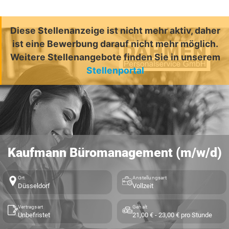
Diese Stellenanzeige ist nicht mehr aktiv, daher
ist eine Bewerbung darauf nicht mehr möglich.
Weitere Stellenangebote finden Sie in unserem
Stellenportal
Kaufmann Büromanagement (m/w/d)
Ort
Anstellungsart
Düsseldorf
Vollzeit
Vertragsart
Gehalt
Unbefristet
21,00 € - 23,00 € pro Stunde