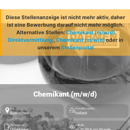
Diese Stellenanzeige ist nicht mehr aktiv, daher
ist eine Bewerbung darauf nicht mehr möglich.
Alternative Stellen:
Chemikant (m/w/d)
Direktvermittlung
,
Chemikant (m/w/d)
oder in
unserem
Stellenportal
Chemikant (m/w/d)
Ort
Anstellungsart
Euskirchen
Vollzeit
Vertragsart
Gehalt
Unbefristet
ab 20,00 € pro Stunde