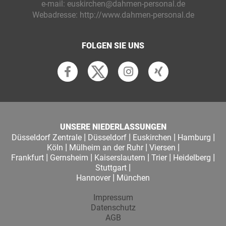
e-mail:
euskirchen@dahmen-personal.de
Webadresse:
http://www.dahmen-personal.de
FOLGEN SIE UNS
UNSERE NIEDERLASSUNGEN
|
|
|
|
Düsseldorf Zentrale
Düsseldorf
Euskirchen
Hamburg
|
|
|
Köln
Mülheim an der Ruhr
Viersen
|
|
|
|
|
Frankfurt
Gernsheim
Kaiserslautern
Trier
Heidelberg
|
Stuttgart
|
Hannover
München
Impressum
Datenschutz
AGB