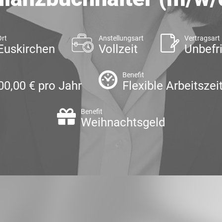
Ort
Anstellungsart
Vertragsart
Euskirchen
Vollzeit
Unbefri
Benefit
00,00 € pro Jahr
Flexible Arbeitszei
Benefit
Weihnachtsgeld