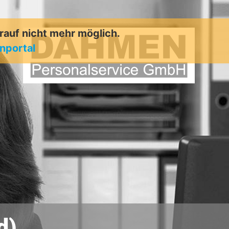
arauf nicht mehr möglich.
enportal
d)