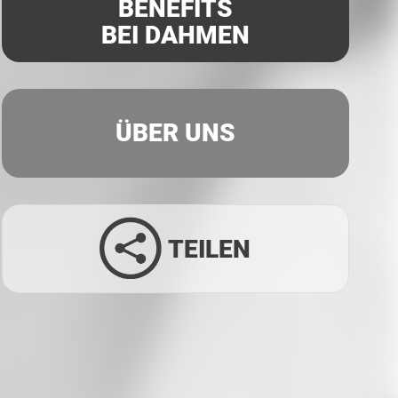
BENEFITS
BEI DAHMEN
ÜBER UNS
TEILEN
Facebook
Twitter
LinkedIn
Xing