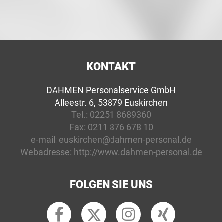
KONTAKT
DAHMEN Personalservice GmbH
Alleestr. 6, 53879 Euskirchen
Tel.:
02251 8689360
Fax:
0211 876 678 10
e-mail:
euskirchen@dahmen-personal.de
Webadresse:
http://www.dahmen-personal.de
FOLGEN SIE UNS