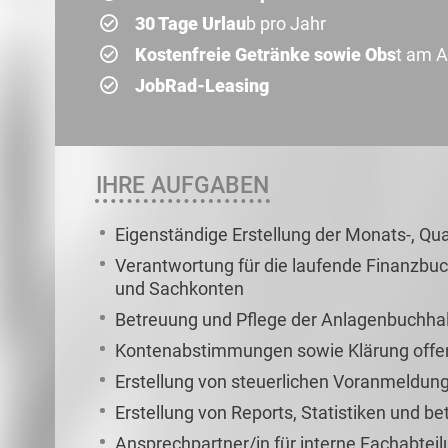
30 Tage Urlau
b pro Jahr
Kostenfreie Getränke sowie Obs
t am A
JobRad-Leasing
IHRE AUFGABEN
Eigenständige Erstellung der Monats-, Qu
Verantwortung für die laufende Finanzbuch
und Sachkonten
Betreuung und Pflege der Anlagenbuchha
Kontenabstimmungen sowie Klärung offe
Erstellung von steuerlichen Voranmeldun
Erstellung von Reports, Statistiken und b
Ansprechpartner/in für interne Fachabteil