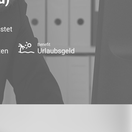
stet
Benefit
ten
Urlaubsgeld