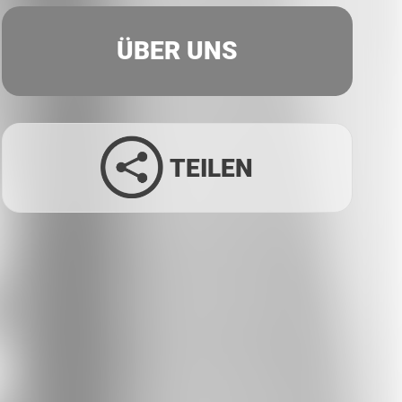
ÜBER UNS
TEILEN
Facebook
Twitter
LinkedIn
Xing
Whatsapp
E-Mail