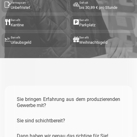
Vertragsart
Gehalt
Unbefristet
bis 30,89 € pro Stunde
Benefit
Benefit
Kantine
Parkplatz
Benefit
Benefit
Urlaubsgeld
Weihnachtsgeld
Sie bringen Erfahrung aus dem produzierenden
Gewerbe mit?
Sie sind schichtbereit?
Dann haben wir genau das richtige für Sie!