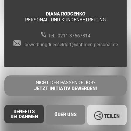
DIANA RODCENKO
PERSONAL- UND KUNDENBETREUUNG
Tel.:
0211 87667814
bewerbungduesseldorf@dahmen-personal.de
NICHT DER PASSENDE JOB?
JETZT INITIATIV BEWERBEN!
BENEFITS
ÜBER UNS
TEILEN
BEI DAHMEN