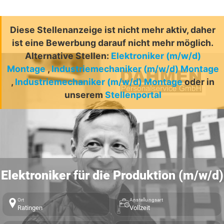
Diese Stellenanzeige ist nicht mehr aktiv, daher
ist eine Bewerbung darauf nicht mehr möglich.
Alternative Stellen:
Elektroniker (m/w/d)
Montage
,
Industriemechaniker (m/w/d) Montage
,
Industriemechaniker (m/w/d) Montage
oder in
unserem
Stellenportal
Elektroniker für die Produktion (m/w/d)
Ort
Anstellungsart
Ratingen
Vollzeit