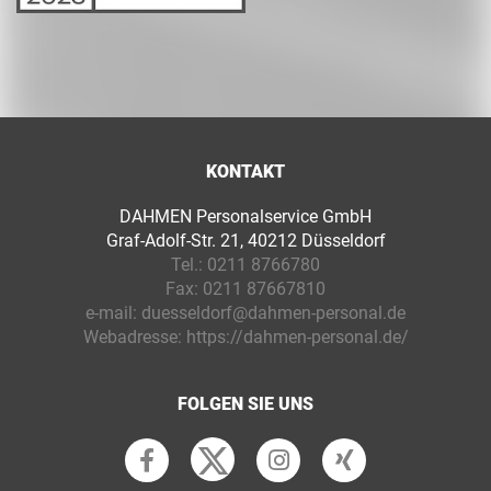
KONTAKT
DAHMEN Personalservice GmbH
Graf-Adolf-Str. 21, 40212 Düsseldorf
Tel.:
0211 8766780
Fax:
0211 87667810
e-mail:
duesseldorf@dahmen-personal.de
Webadresse:
https://dahmen-personal.de/
FOLGEN SIE UNS