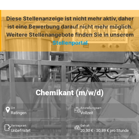
Diese Stellenanzeige ist nicht mehr aktiv, daher
ist eine Bewerbung darauf nicht mehr möglich.
Weitere Stellenangebote finden Sie in unserem
Stellenportal
Chemikant (m/w/d)
Ort
Anstellungsart
Ratingen
Vollzeit
Vertragsart
Gehalt
Unbefristet
20,30 € - 30,89 € pro Stunde