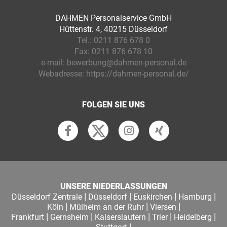
DAHMEN Personalservice GmbH
Hüttenstr. 4, 40215 Düsseldorf
Tel.:
0211 876 678 0
Fax:
0211 876 678 10
e-mail:
bewerbung@dahmen-personal.de
Webadresse:
https://dahmen-personal.de/
FOLGEN SIE UNS
UNSERE NIEDERLASSUNGEN
|
|
|
|
Düsseldorf Zentrale
Düsseldorf
Euskirchen
Hamburg
|
|
|
Köln
Mülheim an der Ruhr
Viersen
|
|
|
|
|
Frankfurt
Gernsheim
Kaiserslautern
Trier
Heidelberg
|