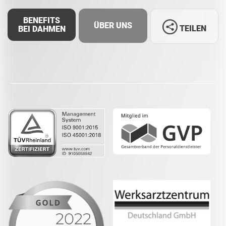
BENEFITS
ÜBER UNS
TEILEN
BEI DAHMEN
Facebook
LinkedIn
Whatsapp