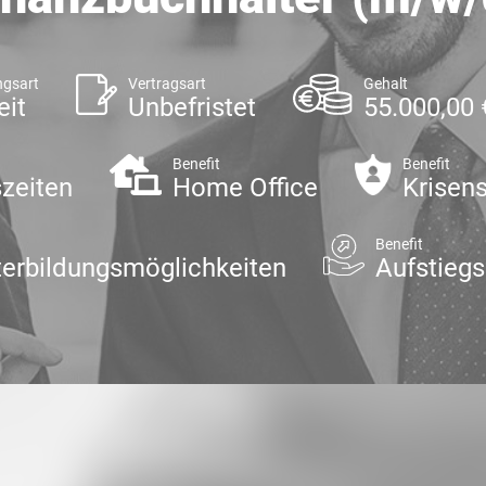
ngsart
Vertragsart
Gehalt
eit
Unbefristet
55.000,00 
Benefit
Benefit
szeiten
Home Office
Krisens
Benefit
erbildungsmöglichkeiten
Aufstieg