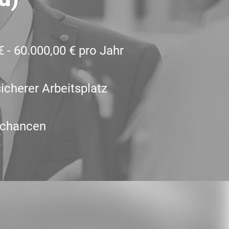
€ - 60.000,00 € pro Jahr
icherer Arbeitsplatz
schancen