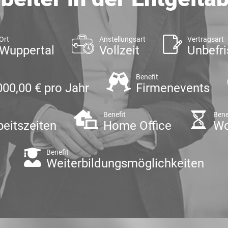
Ort
Anstellungsart
Vertragsart
Wuppertal
Vollzeit
Unbefri
Benefit
000,00 € pro Jahr
Firmenevents
Benefit
Bene
beitszeiten
Home Office
Wo
Benefit
Weiterbildungsmöglichkeiten