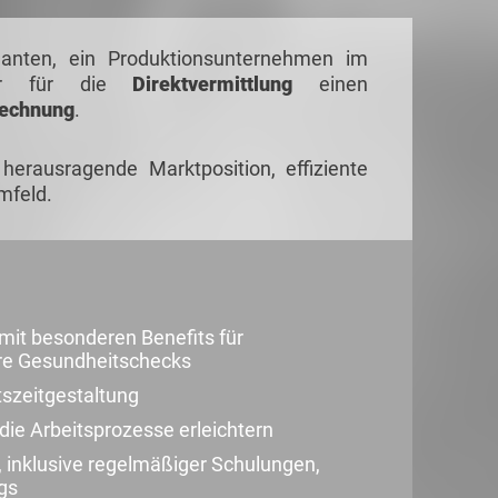
danten, ein Produktionsunternehmen im
wir für die
Direktvermittlung
einen
rechnung
.
erausragende Marktposition, effiziente
mfeld.
it besonderen Benefits für
bare Gesundheitschecks
tszeitgestaltung
 die Arbeitsprozesse erleichtern
, inklusive regelmäßiger Schulungen,
ngs