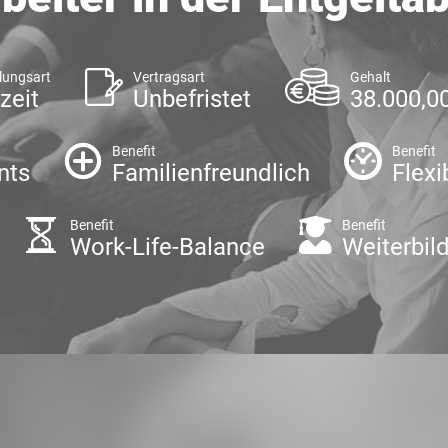
lungsart
Vertragsart
Gehalt
zeit
Unbefristet
38.000,00
Benefit
Benefit
nts
Familienfreundlich
Flexi
Benefit
Benefit
Work-Life-Balance
Weiterbil