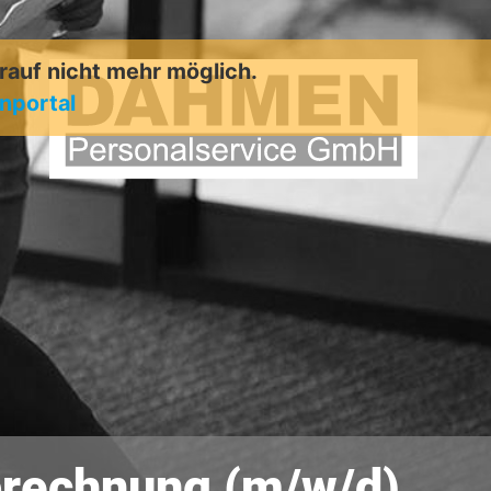
arauf nicht mehr möglich.
enportal
abrechnung (m/w/d)