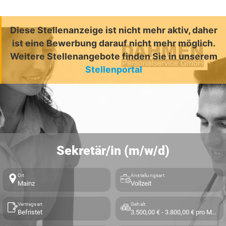
Diese Stellenanzeige ist nicht mehr aktiv, daher
ist eine Bewerbung darauf nicht mehr möglich.
Weitere Stellenangebote finden Sie in unserem
Stellenportal
Sekretär/in (m/w/d)
Ort
Anstellungsart
Mainz
Vollzeit
Vertragsart
Gehalt
Befristet
3.500,00 € - 3.800,00 € pro Monat