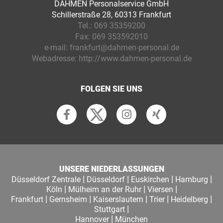
DAHMEN Personalservice GmbH
Schillerstraße 28, 60313 Frankfurt
Tel.:
069 35359200
Fax:
069 353592010
e-mail:
frankfurt@dahmen-personal.de
Webadresse:
http://www.dahmen-personal.de
FOLGEN SIE UNS
UNSERE NIEDERLASSUNGEN
|
|
|
|
Düsseldorf Zentrale
Düsseldorf
Euskirchen
Hamburg
|
|
|
Köln
Mülheim an der Ruhr
Viersen
|
|
|
|
|
Frankfurt
Gernsheim
Kaiserslautern
Trier
Heidelberg
|
Stuttgart
|
Hannover
München