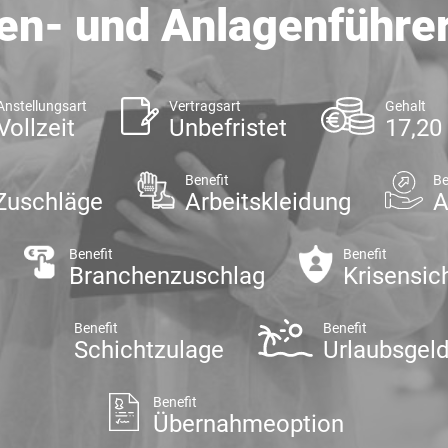
en- und Anlagenführer
Anstellungsart
Vertragsart
Gehalt
Vollzeit
Unbefristet
17,20
Benefit
Be
Zuschläge
Arbeitskleidung
A
Benefit
Benefit
Branchenzuschlag
Krisensic
Benefit
Benefit
Schichtzulage
Urlaubsgel
Benefit
Übernahmeoption