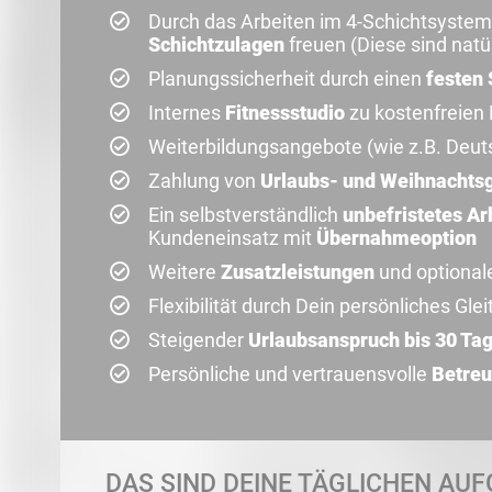
Durch das Arbeiten im 4-Schichtsystem
Schichtzulagen
freuen (Diese sind natür
Planungssicherheit durch einen
festen 
Internes
Fitnessstudio
zu kostenfreien
Weiterbildungsangebote (wie z.B. Deut
Zahlung von
Urlaubs- und Weihnachts
Ein selbstverständlich
unbefristetes Ar
Kundeneinsatz mit
Übernahmeoption
Weitere
Zusatzleistungen
und optional
Flexibilität durch Dein persönliches Glei
Steigender
Urlaubsanspruch bis 30 Ta
Persönliche und vertrauensvolle
Betreu
DAS SIND DEINE TÄGLICHEN AUF