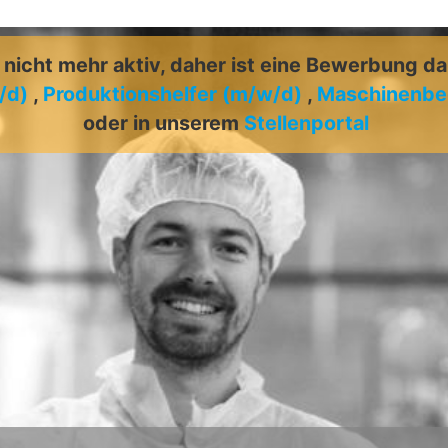
t nicht mehr aktiv, daher ist eine Bewerbung d
/d)
,
Produktionshelfer (m/w/d)
,
Maschinenbed
oder in unserem
Stellenportal