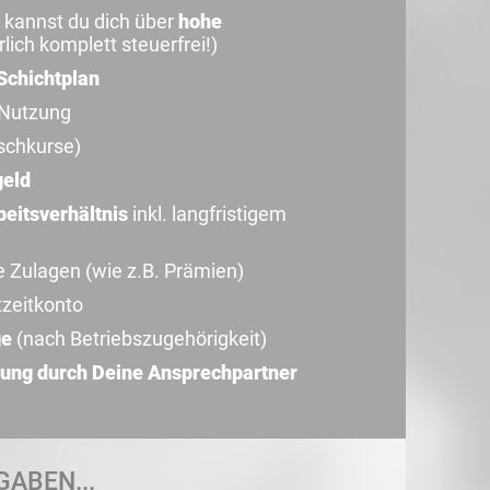
 kannst du dich über
hohe
lich komplett steuerfrei!)
Schichtplan
 Nutzung
schkurse)
geld
beitsverhältnis
inkl. langfristigem
e Zulagen (wie z.B. Prämien)
tzeitkonto
ge
(nach Betriebszugehörigkeit)
ung durch Deine Ansprechpartner
GABEN...