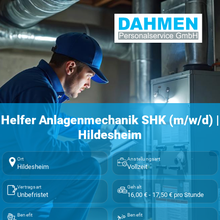
Helfer Anlagenmechanik SHK (m/w/d) |
Hildesheim
Ort
Anstellungsart
Hildesheim
Vollzeit
Vertragsart
Gehalt
Unbefristet
16,00 € - 17,50 € pro Stunde
Benefit
Benefit