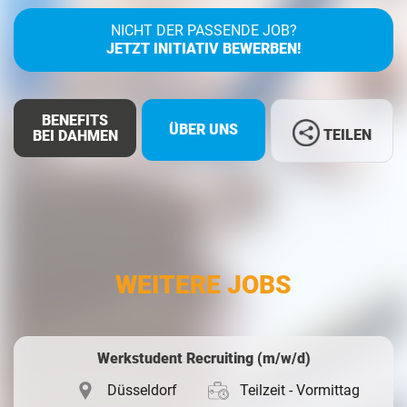
NICHT DER PASSENDE JOB?
JETZT INITIATIV BEWERBEN!
BENEFITS
ÜBER UNS
TEILEN
BEI DAHMEN
Facebook
LinkedIn
WEITERE JOBS
Whatsapp
Werkstudent Recruiting (m/w/d)
Düsseldorf
Teilzeit - Vormittag