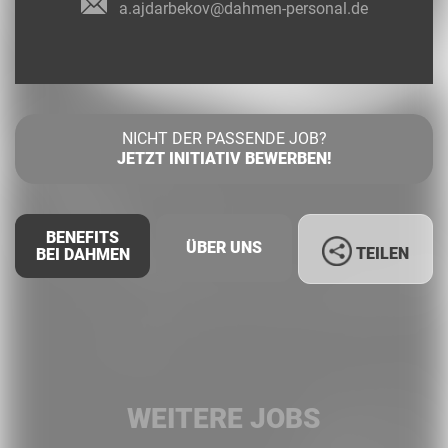
a.ajdarbekov@dahmen-personal.de
NICHT DER PASSENDE JOB?
JETZT INITIATIV BEWERBEN!
BENEFITS
ÜBER UNS
TEILEN
BEI DAHMEN
Facebook
LinkedIn
WEITERE JOBS
Whatsapp