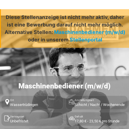
Diese Stellenanzeige ist nicht mehr aktiv, daher
ist eine Bewerbung darauf nicht mehr möglich.
Alternative Stellen:
Maschinenbediener (m/w/d)
oder in unserem
Stellenportal
Maschinenbediener (m/w/d)
Ort
Anstellungsart
Wassertrüdingen
Schicht / Nacht / Wochenende
Vertragsart
Gehalt
Unbefristet
17,80 € - 23,50 € pro Stunde