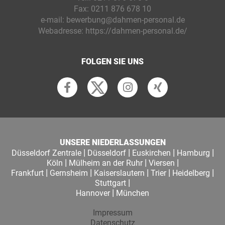
Fax:
0211 876 678 10
e-mail:
bewerbung@dahmen-personal.de
Webadresse:
https://dahmen-personal.de/
FOLGEN SIE UNS
UNSERE NIEDERLASSUNGEN
|
|
|
|
Düsseldorf Zentrale
Düsseldorf
Euskirchen
Hamburg
|
|
|
Köln
Mülheim an der Ruhr
Viersen
|
|
|
|
|
Frankfurt
Gernsheim
Kaiserslautern
Trier
Heidelberg
|
Stuttgart
|
Hannover
München
Impressum
Datenschutz