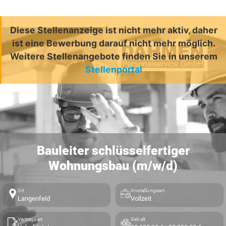
Diese Stellenanzeige ist nicht mehr aktiv, daher
ist eine Bewerbung darauf nicht mehr möglich.
Weitere Stellenangebote finden Sie in unserem
Stellenportal
Bauleiter schlüsselfertiger
Wohnungsbau (m/w/d)
Ort
Anstellungsart
Langenfeld
Vollzeit
Vertragsart
Gehalt