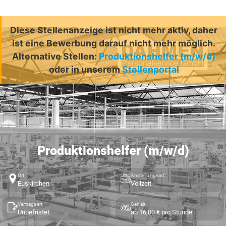
Diese Stellenanzeige ist nicht mehr aktiv, daher
ist eine Bewerbung darauf nicht mehr möglich.
Alternative Stellen:
Produktionshelfer (m/w/d)
oder in unserem
Stellenportal
Produktionshelfer (m/w/d)
Ort
Anstellungsart
Euskirchen
Vollzeit
Vertragsart
Gehalt
Unbefristet
ab 16,00 € pro Stunde