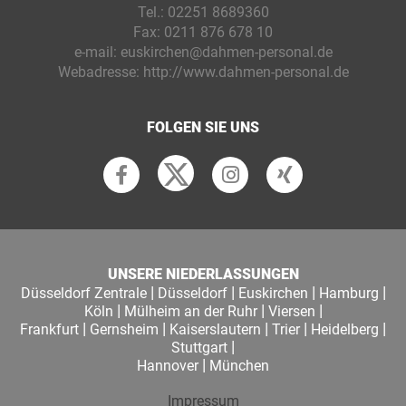
Tel.:
02251 8689360
Fax:
0211 876 678 10
e-mail:
euskirchen@dahmen-personal.de
Webadresse:
http://www.dahmen-personal.de
FOLGEN SIE UNS
UNSERE NIEDERLASSUNGEN
|
|
|
|
Düsseldorf Zentrale
Düsseldorf
Euskirchen
Hamburg
|
|
|
Köln
Mülheim an der Ruhr
Viersen
|
|
|
|
|
Frankfurt
Gernsheim
Kaiserslautern
Trier
Heidelberg
|
Stuttgart
|
Hannover
München
Impressum