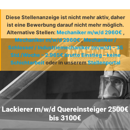
Diese Stellenanzeige ist nicht mehr aktiv, daher
ist eine Bewerbung darauf nicht mehr möglich.
Alternative Stellen:
Mechaniker m/w/d 2960€
,
Mechaniker m/w/d 2960€
,
Mechaniker /
Schlosser / Industriemechaniker (m/w/d) – 35
Std./Woche – 2.965€ brutto Einstieg – keine
Schichtarbeit
oder in unserem
Stellenportal
Lackierer m/w/d Quereinsteiger 2500€
bis 3100€