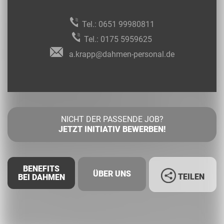
Tel.:
0651 99980811
Tel.:
0175 5959625
a.krapp@dahmen-personal.de
NICHT DER PASSENDE JOB?
JETZT INITIATIV BEWERBEN!
BENEFITS
ÜBER UNS
TEILEN
BEI DAHMEN
Facebook