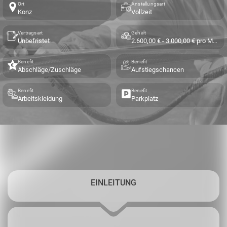
Ort
Anstellungsart
Konz
Vollzeit
Vertragsart
Gehalt
Unbefristet
2.600,00 € - 3.000,00 € pro Monat
Benefit
Benefit
Abschläge/Zuschläge
Aufstiegschancen
Benefit
Benefit
Arbeitskleidung
Parkplatz
EINLEITUNG