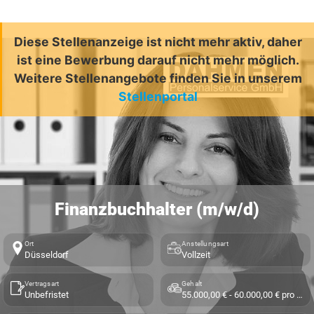
Diese Stellenanzeige ist nicht mehr aktiv, daher
ist eine Bewerbung darauf nicht mehr möglich.
Weitere Stellenangebote finden Sie in unserem
Stellenportal
Finanzbuchhalter (m/w/d)
Ort
Anstellungsart
Düsseldorf
Vollzeit
Vertragsart
Gehalt
Unbefristet
55.000,00 € - 60.000,00 € pro Jahr