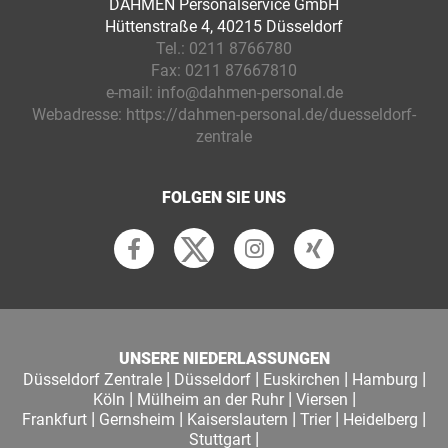
DAHMEN Personalservice GmbH
Hüttenstraße 4, 40215 Düsseldorf
Tel.:
0211 8766780
Fax:
0211 87667810
e-mail:
info@dahmen-personal.de
Webadresse:
https://dahmen-personal.de/duesseldorf-
zentrale
FOLGEN SIE UNS
UNSERE NIEDERLASSUNGEN
|
|
|
|
Düsseldorf Zentrale
Düsseldorf
Euskirchen
Hamburg
|
|
|
Köln
Mülheim an der Ruhr
Viersen
|
|
|
|
|
Frankfurt
Gernsheim
Kaiserslautern
Trier
Heidelberg
|
Stuttgart