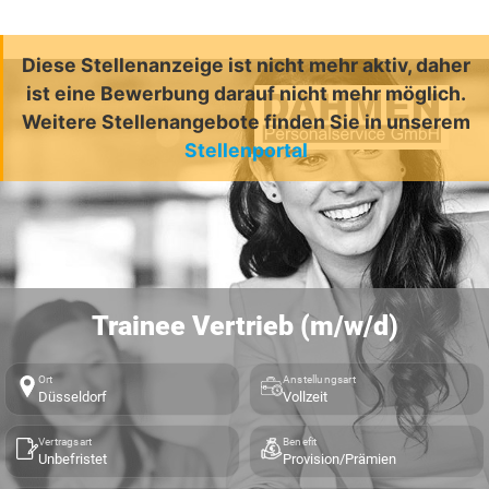
Diese Stellenanzeige ist nicht mehr aktiv, daher
ist eine Bewerbung darauf nicht mehr möglich.
Weitere Stellenangebote finden Sie in unserem
Stellenportal
Trainee Vertrieb (m/w/d)
Ort
Anstellungsart
Düsseldorf
Vollzeit
Vertragsart
Benefit
Unbefristet
Provision/Prämien