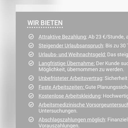
WIR BIETEN
Attraktive Bezahlung:
Ab 23 €/Stunde, a
Steigender Urlaubsanspruch
: Bis zu 30
Urlaubs- und Weihnachtsgeld:
Das steig
Langfristige Übernahme:
Der Kunde such
Möglichkeit, übernommen zu werden.
Unbefristeter Arbeitsvertrag
: Sicherhei
Feste Arbeitszeiten:
Gute Planungssicher
Kostenlose Arbeitskleidung
: Hochwertig
Arbeitsmedizinische Vorsorgeuntersu
Untersuchungen.
Abschlagszahlungen möglich
: Finanzie
Vorauszahlungen.