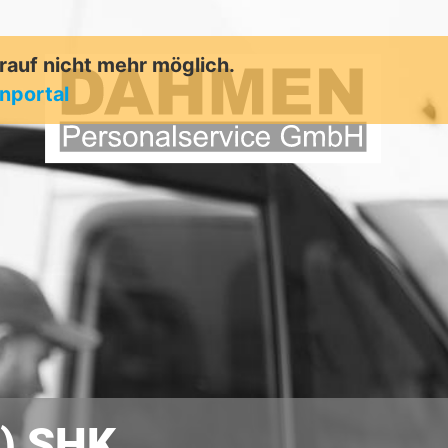
arauf nicht mehr möglich.
enportal
) SHK