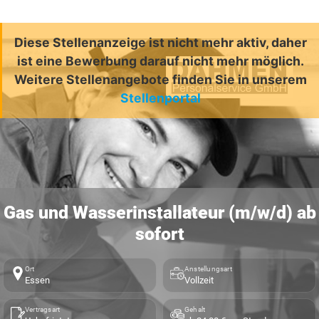
Diese Stellenanzeige ist nicht mehr aktiv, daher
ist eine Bewerbung darauf nicht mehr möglich.
Weitere Stellenangebote finden Sie in unserem
Stellenportal
Gas und Wasserinstallateur (m/w/d) ab
sofort
Ort
Anstellungsart
Essen
Vollzeit
Vertragsart
Gehalt