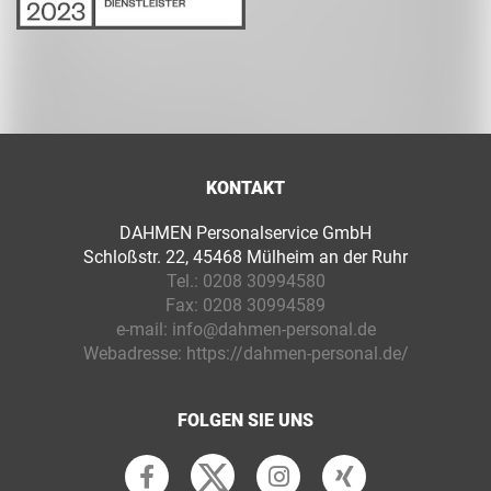
KONTAKT
DAHMEN Personalservice GmbH
Schloßstr. 22, 45468 Mülheim an der Ruhr
Tel.:
0208 30994580
Fax:
0208 30994589
e-mail:
info@dahmen-personal.de
Webadresse:
https://dahmen-personal.de/
FOLGEN SIE UNS