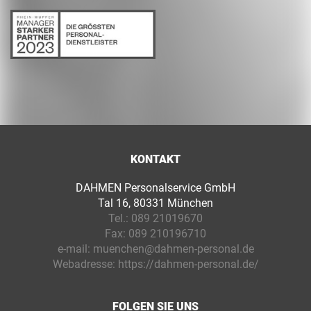
KONTAKT
DAHMEN Personalservice GmbH
Tal 16, 80331 München
Tel.:
089 21019670
Fax:
089 210196710
e-mail:
muenchen@dahmen-personal.de
Webadresse:
https://dahmen-personal.de/
FOLGEN SIE UNS