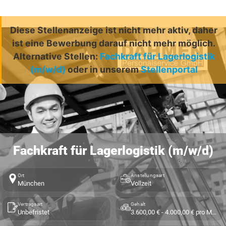
Diese Stellenanzeige ist nicht mehr aktiv, daher
ist eine Bewerbung darauf nicht mehr möglich.
Alternative Stellen:
Fachkraft für Lagerlogistik
(m/w/d)
oder in unserem
Stellenportal
Fachkraft für Lagerlogistik (m/w/d)
Ort
Anstellungsart
München
Vollzeit
Vertragsart
Gehalt
Unbefristet
3.600,00 € - 4.000,00 € pro Monat