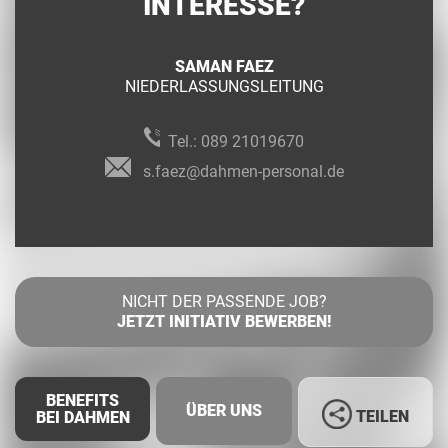
INTERESSE?
SAMAN FAEZ
NIEDERLASSUNGSLEITUNG
Tel.:
089 21019670
s.faez@dahmen-personal.de
NICHT DER PASSENDE JOB?
JETZT INITIATIV BEWERBEN!
BENEFITS
ÜBER UNS
TEILEN
BEI DAHMEN