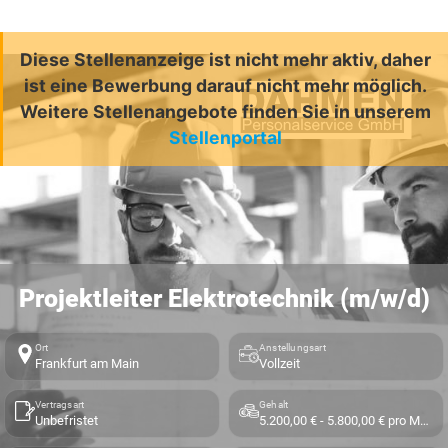
Diese Stellenanzeige ist nicht mehr aktiv, daher
ist eine Bewerbung darauf nicht mehr möglich.
Weitere Stellenangebote finden Sie in unserem
Stellenportal
Projektleiter Elektrotechnik (m/w/d)
Ort
Anstellungsart
Frankfurt am Main
Vollzeit
Vertragsart
Gehalt
Unbefristet
5.200,00 € - 5.800,00 € pro Monat