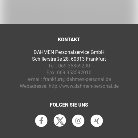
KONTAKT
DAHMEN Personalservice GmbH
Schillerstraße 28, 60313 Frankfurt
Tel.:
069 35359200
Fax:
069 353592010
e-mail:
frankfurt@dahmen-personal.de
Webadresse:
http://www.dahmen-personal.de
FOLGEN SIE UNS