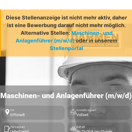
Diese Stellenanzeige ist nicht mehr aktiv, daher
ist eine Bewerbung darauf nicht mehr möglich.
Alternative Stellen:
Maschinen- und
Anlagenführer (m/w/d)
oder in unserem
Stellenportal
Maschinen- und Anlagenführer (m/w/d)
Ort
Anstellungsart
Erftstadt
Vollzeit
Vertragsart
Gehalt
Unbefristet
ab 19,00 € pro Stunde