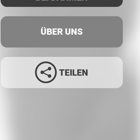
ÜBER UNS
TEILEN
Facebook
Twitter
LinkedIn
Xing
Whatsapp
E-Mail