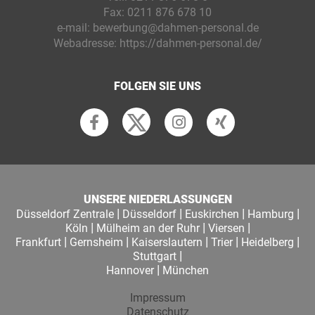
Fax:
0211 876 678 10
e-mail:
bewerbung@dahmen-personal.de
Webadresse:
https://dahmen-personal.de/
FOLGEN SIE UNS
UNSERE NIEDERLASSUNGEN
|
|
|
|
Düsseldorf Zentrale
Düsseldorf
Euskirchen
Hamburg
|
|
|
Köln
Mülheim an der Ruhr
Viersen
|
|
|
|
|
Frankfurt
Gernsheim
Kaiserslautern
Trier
Heidelberg
|
Stuttgart
|
Hannover
München
Impressum
Datenschutz