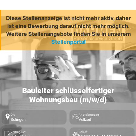
Diese Stellenanzeige ist nicht mehr aktiv, daher
ist eine Bewerbung darauf nicht mehr möglich.
Weitere Stellenangebote finden Sie in unserem
Stellenportal
Bauleiter schlüsselfertiger
Wohnungsbau (m/w/d)
Ort
Anstellungsart
Solingen
Vollzeit
Vertragsart
Gehalt