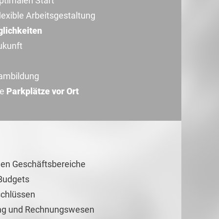
ptimalen Start
flexible Arbeitsgestaltung
lichkeiten
ukunft
eambildung
se
Parkplätze vor Ort
en Geschäftsbereiche
 Budgets
schlüssen
ling und Rechnungswesen