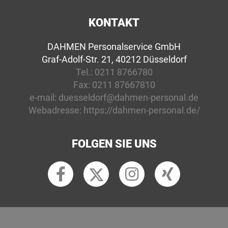
KONTAKT
DAHMEN Personalservice GmbH
Graf-Adolf-Str. 21, 40212 Düsseldorf
Tel.:
0211 8766780
Fax:
0211 87667810
e-mail:
duesseldorf@dahmen-personal.de
Webadresse:
https://dahmen-personal.de/
FOLGEN SIE UNS