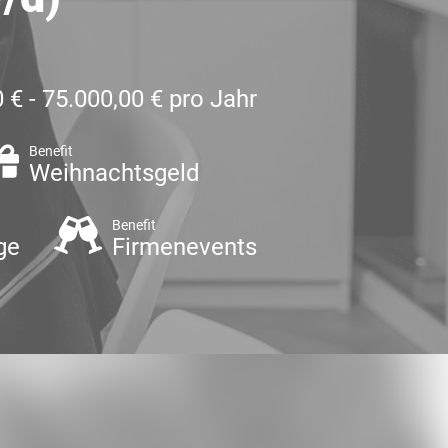
 € - 75.000,00 € pro Jahr
Benefit
Weihnachtsgeld
Benefit
ge
Firmenevents