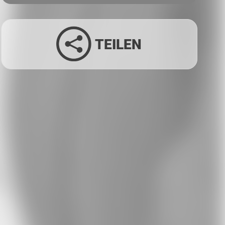
TEILEN
Facebook
Twitter
LinkedIn
Xing
Whatsapp
E-Mail